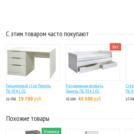
С этим товаром часто покупают
Хит
Письменный стол Линель
Раздвижная кровать
Стел
П6.934.1.02
Линель П6.934.5.01
П6.9
19 700
руб.
45 300
руб.
22 700
52 200
17 70
Похожие товары
Новинка