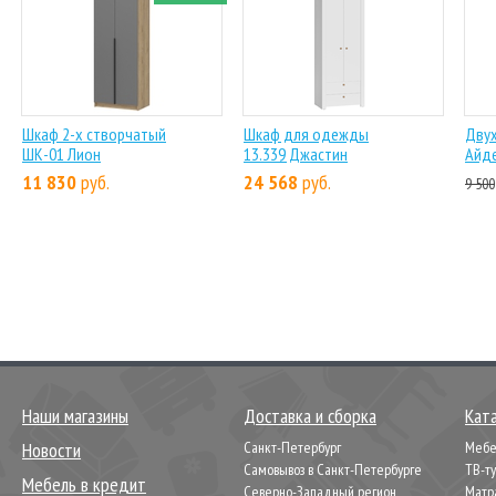
Шкаф 2-х створчатый
Шкаф для одежды
Дву
ШК-01 Лион
13.339 Джастин
Айд
11 830
руб.
24 568
руб.
9 500
Наши магазины
Доставка и сборка
Кат
Новости
Санкт-Петербург
Мебел
Самовывоз в Санкт-Петербурге
ТВ-т
Мебель в кредит
Северно-Западный регион
Матр