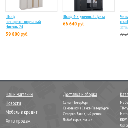
Шкаф
Шкаф 4-х дверный Луиза
Чет
четырехстворчатый
шкаф
66 640
руб.
Николь 24
зерк
39 800
руб.
79 57
Наши магазины
Доставка и сборка
Кат
Новости
Санкт-Петербург
Мебел
Самовывоз в Санкт-Петербурге
ТВ-т
Мебель в кредит
Северно-Западный регион
Матр
Любой город России
BRW 
Хиты продаж
Орто