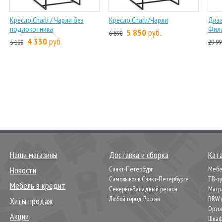
Кресло Charli / Чарли без
Кресло Charli/Чарли
Диза
подлокотника
Фил
5 850
руб.
6 890
4 330
руб.
5 100
29 99
Наши магазины
Доставка и сборка
Кат
Новости
Санкт-Петербург
Мебел
Самовывоз в Санкт-Петербурге
ТВ-т
Мебель в кредит
Северно-Западный регион
Матр
Любой город России
BRW 
Хиты продаж
Орто
Акции
Шкаф