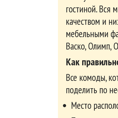
Тумба большая Гринвич
Комо
(мод.5)
13 
10 650
руб.
Показать ещё
Комод являетс
большим гардер
маленькими ящ
даже в столов
цветовых гамм