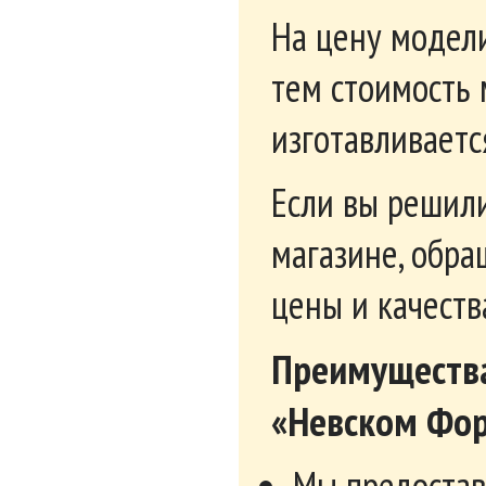
ценам
Если вы собира
магазин. Наши
консультацию и
широкий модел
впишутся в инт
гостиной. Вся 
качеством и ни
мебельными фаб