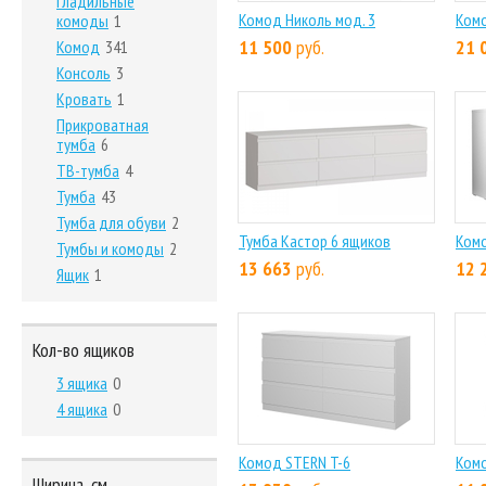
Гладильные
Комод Николь мод. 3
Ком
комоды
1
11 500
руб.
21 
Комод
341
Консоль
3
Кровать
1
Прикроватная
тумба
6
ТВ-тумба
4
Тумба
43
Тумба для обуви
2
Тумба Кастор 6 ящиков
Комо
Тумбы и комоды
2
13 663
руб.
12 
Ящик
1
Кол-во ящиков
3 ящика
0
4 ящика
0
Комод STERN T-6
Комо
Ширина, см