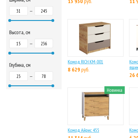
13 930
руб.
11 
—
Высота, см
—
Комод RICH КМ-001
Комо
Глубина, см
ящик
8 629
руб.
26 
—
Новинка
Комод Айрис 455
Комо
11 314
руб.
6 2