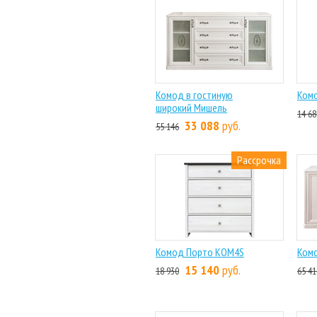
Комод в гостиную
Комо
широкий Мишель
14 68
33 088
руб.
55 146
Рассрочка
Комод Порто KOM4S
Комо
15 140
руб.
18 930
65 41