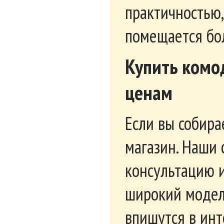
Комод 850 Элана
Комо
13 151
руб.
6 6
Новинка
Комод (СМ) Валенсия
Комо
Мал
23 750
руб.
14 
Новинка