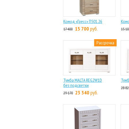
Комод «Гресс» П501.26
Комо
15 700
руб.
17 400
15 10
Рассрочка
Тумба MALTA REG2W1D
Тум
без подсветки
28 82
23 340
руб.
29 170