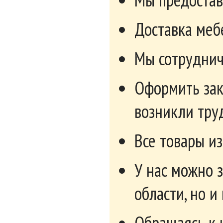
Васко, Олимп, 
Как правильн
Все комоды, ко
поделить по не
Место распол
Практичность
Материал изг
Место располо