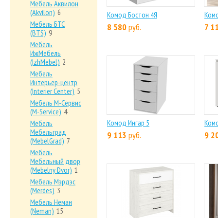
Мебель Аквилон
(Akvilon)
6
Комод Бостон 4Я
Комо
Мебель БТС
8 580
руб.
7 1
(BTS)
9
Мебель
ИжМебель
(IzhMebel)
2
Мебель
Интерьер-центр
(Interier Center)
5
Мебель М-Сервис
(M-Service)
4
Комод Ингар 5
Комо
Мебель
Мебельград
9 113
руб.
9 2
(MebelGrad)
7
Мебель
Мебельный двор
(Mebelny Dvor)
1
Мебель Мэрдэс
(Merdes)
3
Мебель Неман
(Neman)
15