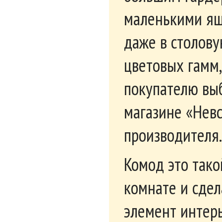
Комод Kentaki S132-
Комо
KOM5S
10 
32 250
руб.
Новинка
Тумба Паскаль (мод.5)
Комо
4 750
руб.
12 