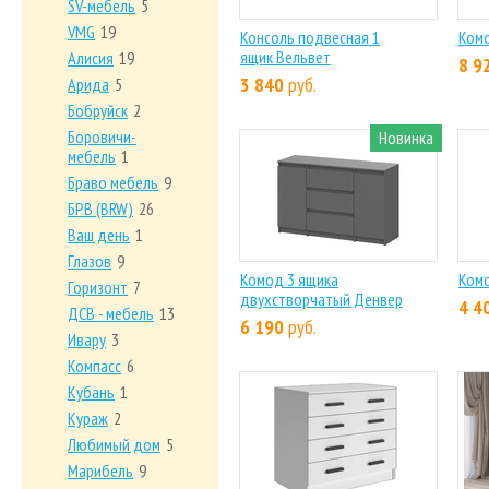
SV-мебель
5
VMG
19
Консоль подвесная 1
Комо
ящик Вельвет
Алисия
19
8 9
3 840
руб.
Арида
5
Бобруйск
2
Боровичи-
Новинка
мебель
1
Браво мебель
9
БРВ (BRW)
26
Ваш день
1
Глазов
9
Комод 3 ящика
Ком
Горизонт
7
двухстворчатый Денвер
4 4
ДСВ - мебель
13
6 190
руб.
Ивару
3
Компасс
6
Кубань
1
Кураж
2
Любимый дом
5
Марибель
9