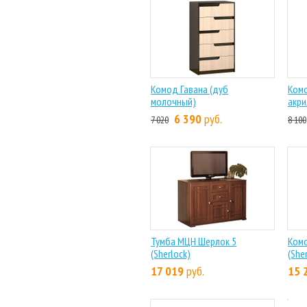
Комод Гавана (дуб
Комо
молочный)
акри
6 390
руб.
7 020
8 100
Тумба МЦН Шерлок 5
Ком
(Sherlock)
(She
17 019
руб.
15 