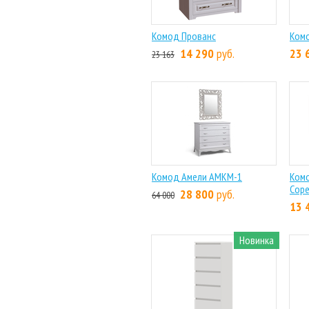
Комод Прованс
Ком
14 290
руб.
23 
23 163
Комод Амели АМКМ-1
Комо
Сор
28 800
руб.
64 000
13 
Новинка