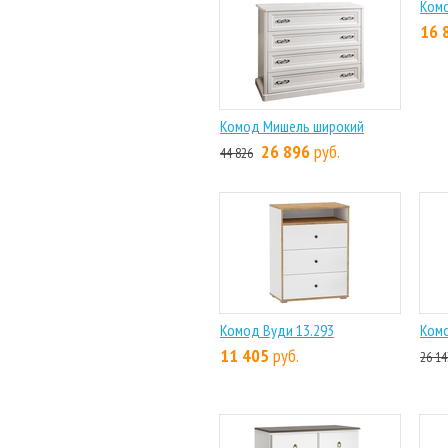
Комод Мишель широкий
Ком
26 896
руб.
16 
44 826
Комод Вуди 13.293
Комо
11 405
руб.
26 14