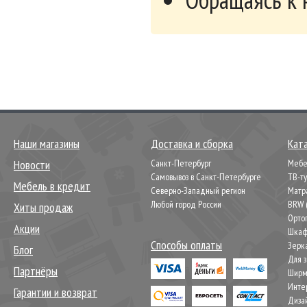
его дизайн. К 
яркой цветовой
Основное пред
вы собираетесь
на кухне, то 
полками и для
На цену модели
тем стоимость 
изготавливает