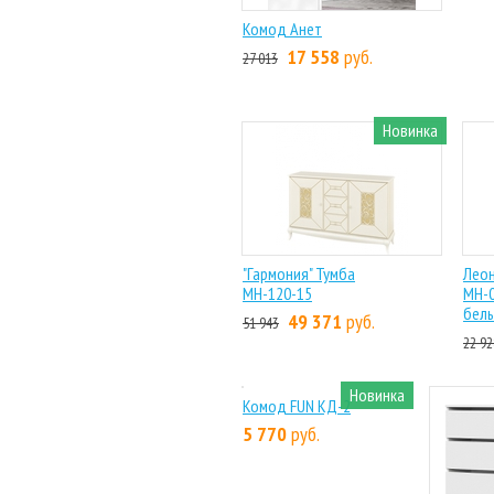
Комод Анет
Ком
17 558
руб.
28 
27 013
Новинка
"Гармония" Тумба
Лео
МН-120-15
МН-0
белы
49 371
руб.
51 943
22 92
Новинка