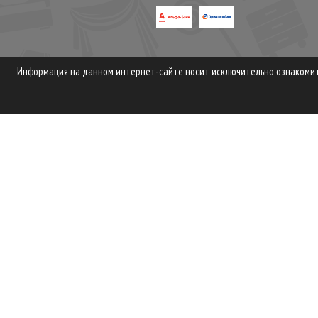
Если вы решили
магазине, обра
цены и качеств
Преимущества
«Невском Фор
Мы предостав
Доставка меб
Мы сотруднич