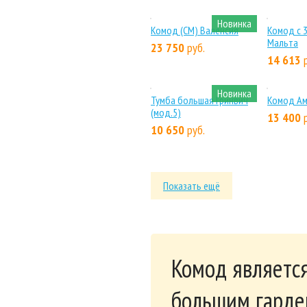
Тумба Рокси П6.948.0.04
Ком
П7.0
36 860
руб.
38 800
32 
Новинка
Тумба прикроватная
Комо
подвесная Лаура (мод.3)
19 
1 285
руб.