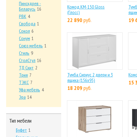
Пинскдрев -
Комод КМ-150 Gloss
Тумб
Беларусь
16
(Глосс)
ящик
РВК
4
22 890
руб.
19 
Свобода
1
Сокол
6
Сонум
1
Союз мебель
1
Стиль
9
СтолСтул
16
ТД Скит
2
Тумба Сириус 2 двери и 3
Ком
Трия
7
ящика (156х95)
15 
ТЭКС
7
18 209
руб.
Уфа мебель
4
Эра
14
Тип мебели
Буфет
1