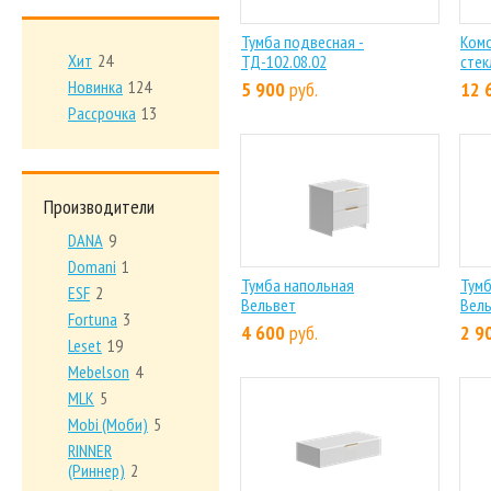
Тумба подвесная -
Комо
Хит
24
ТД-102.08.02
стек
Новинка
124
5 900
руб.
12 
Рассрочка
13
Производители
DANA
9
Domani
1
Тумба напольная
Тумб
ESF
2
Вельвет
Вел
Fortuna
3
4 600
руб.
2 9
Leset
19
Mebelson
4
MLK
5
Mobi (Моби)
5
RINNER
(Риннер)
2