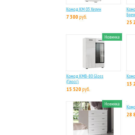
Комод КМ 03 Хелен
Комо
Брен
7 300
руб.
25 
Новинка
Комод КМВ-80 Gloss
Ком
(Глосс)
13 
15 520
руб.
Новинка