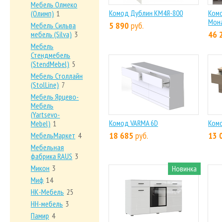
Мебель Олмеко
Комод Дублин КМ4Я-800
Комо
(Олимп)
1
Мона
5 890
руб.
Мебель Сильва
46 
мебель (Silva)
3
Мебель
Стендмебель
(StendMebel)
5
Мебель Столлайн
(StolLine)
7
Мебель Ярцево-
Mебель
(Yartsevo-
Комод VARMA 6D
Ком
Mebel)
1
18 685
руб.
13 
МебельМаркет
4
Мебельная
фабрика RAUS
3
Микон
3
Новинка
Миф
14
НК-Мебель
25
НН-мебель
3
Памир
4