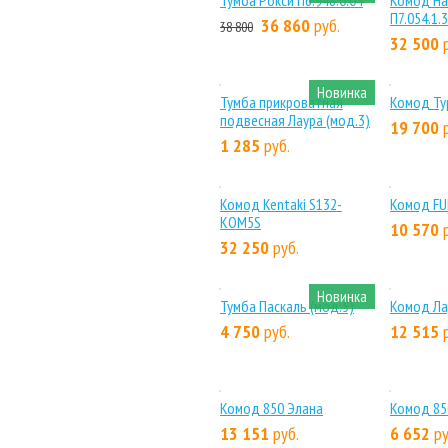
Тиффани Комод МН-041-
"Нао
06
01
34 978
руб.
25 
Модуль № 118 комод
Тумб
KOM
17 480
руб.
23 18
Новинка