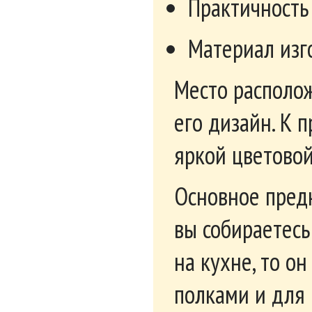
покупателю выб
магазине «Невс
производителя.
Комод это тако
комнате и сде
элемент интер
практичностью,
помещается бол
Купить комо