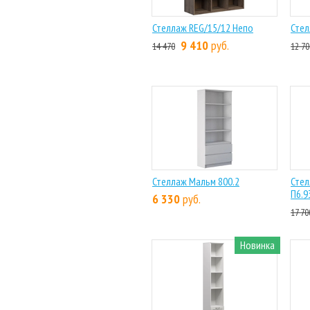
Стеллаж REG/15/12 Непо
Стел
9 410
руб.
14 470
12 70
Стеллаж Мальм 800.2
Стел
П6.9
6 330
руб.
17 70
Новинка