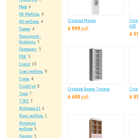
Миф
6
НК-Мебель
4
Стеллаж Марли
Стел
НН-мебель
4
600
6 899
руб.
Памир
4
6 3
Пинскдрев -
Беларусь
5
Премиум+
3
РВК
3
Сокол
19
Союз мебель
9
Стиль
4
СтолСтул
8
Стеллаж Билли 7 полок
Стел
Трия
7
6 600
руб.
6 0
ТЭКС
5
Фабрика Е1
6
Фант мебель
1
Формула
мебели
5
Хандис
5