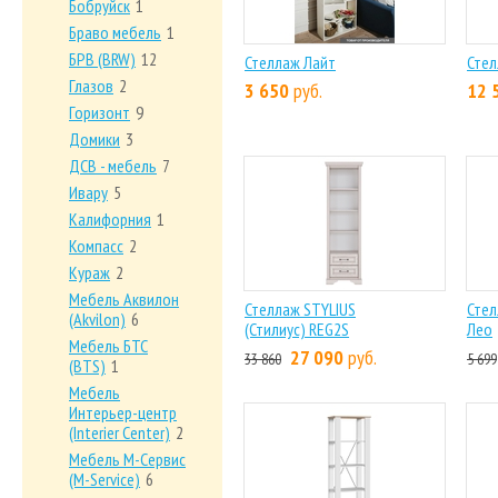
Бобруйск
1
Браво мебель
1
БРВ (BRW)
12
Стеллаж Лайт
Стел
Глазов
2
3 650
руб.
12 
Горизонт
9
Домики
3
ДСВ - мебель
7
Ивару
5
Калифорния
1
Компасс
2
Кураж
2
Мебель Аквилон
Стеллаж STYLIUS
Стел
(Akvilon)
6
(Стилиус) REG2S
Лео
Мебель БТС
27 090
руб.
33 860
5 699
(BTS)
1
Мебель
Интерьер-центр
(Interier Center)
2
Мебель М-Сервис
(M-Service)
6