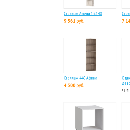
Стеллаж Амели 13.140
Стел
9 561
руб.
7 1
Стеллаж 440 Афина
Одн
детс
4 300
руб.
31 51