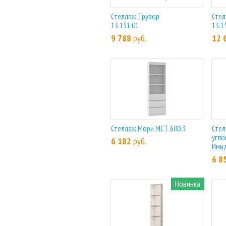
Стеллаж Трувор
Стел
13.151.01
13.1
9 788
руб.
12 
Стеллаж Мори МСТ 600.3
Стел
угло
6 182
руб.
Ими
6 8
Новинка