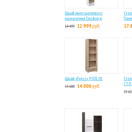
Шкаф многоцелевого
Стел
назначения Оксфорд
Пал
12 999
руб.
17 
14 499
Шкаф «Гресс» П501.01
Стел
СТЛ.
14 000
руб.
15 600
13 62