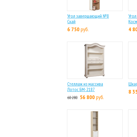
Угол завершающий №8
Уго
Скай
Кос
6 750
руб.
4 8
Стеллаж из массива
Шка
Лотос БМ-2187
8 3
56 800
руб.
60 280