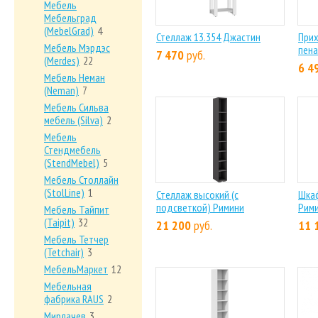
Мебель
Мебельград
(MebelGrad)
4
Стеллаж 13.354 Джастин
Прих
Мебель Мэрдэс
пена
7 470
руб.
(Merdes)
22
6 4
Мебель Неман
(Neman)
7
Мебель Сильва
мебель (Silva)
2
Мебель
Стендмебель
(StendMebel)
5
Мебель Столлайн
(StolLine)
1
Стеллаж высокий (с
Шка
подсветкой) Римини
Рим
Мебель Тайпит
(Taipit)
32
21 200
руб.
11 
Мебель Тетчер
(Tetchair)
3
МебельМаркет
12
Мебельная
фабрика RAUS
2
Мирлачев
3