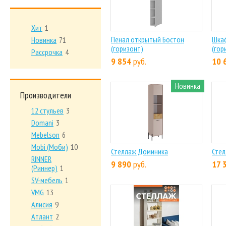
Хит
1
Пенал открытый Бостон
Шкаф
Новинка
71
(горизонт)
(гор
Рассрочка
4
9 854
руб.
10 
Новинка
Производители
12 стульев
3
Domani
3
Mebelson
6
Mobi (Моби)
10
Стеллаж Доминика
Стел
RINNER
9 890
руб.
17 
(Риннер)
1
SV-мебель
1
VMG
13
Алисия
9
Атлант
2