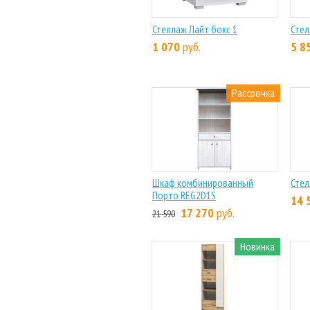
Стеллаж Лайт бокс 1
Стел
1 070
руб.
5 8
Рассрочка
Шкаф комбинированный
Стел
Порто REG2D1S
14 
17 270
руб.
21 590
Новинка