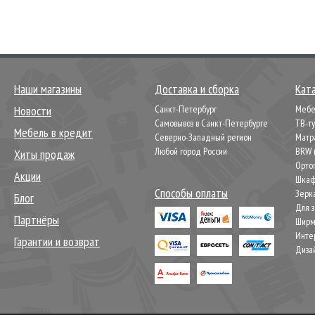
Наши магазины
Доставка и сборка
Кат
Новости
Санкт-Петербург
Мебел
Самовывоз в Санкт-Петербурге
ТВ-т
Мебель в кредит
Северно-Западный регион
Матр
Любой город России
BRW 
Хиты продаж
Орто
Акции
Шкаф
Способы оплаты
Зерк
Блог
Для 
Партнёры
Шир
Инте
Гарантии и возврат
Диза