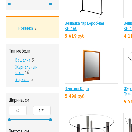
Вешалка гардеробная
Веша
Новинка
2
КР-160
КР-1
3 619
руб.
4 1
Тип мебели
Вешалка
3
Журнальный
стол
16
Зеркала
3
Зеркало Каро
Жур
Гра
5 498
руб.
Ширина, см
9 3
—
Высота, см