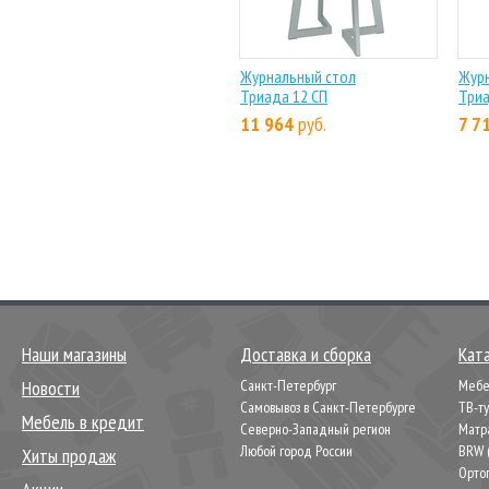
Журнальный стол
Жур
Триада 12 СП
Триа
11 964
руб.
7 7
Наши магазины
Доставка и сборка
Кат
Новости
Санкт-Петербург
Мебел
Самовывоз в Санкт-Петербурге
ТВ-т
Мебель в кредит
Северно-Западный регион
Матр
Любой город России
BRW 
Хиты продаж
Орто