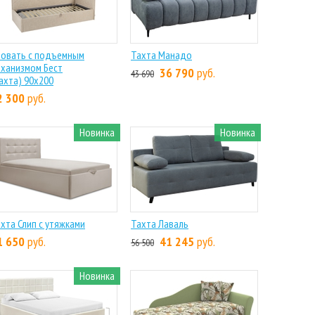
ровать с подъемным
Тахта Манадо
ханизмом Бест
36 790
руб.
43 690
ахта) 90х200
2 300
руб.
Новинка
Новинка
хта Слип с утяжками
Тахта Лаваль
1 650
руб.
41 245
руб.
56 500
Новинка