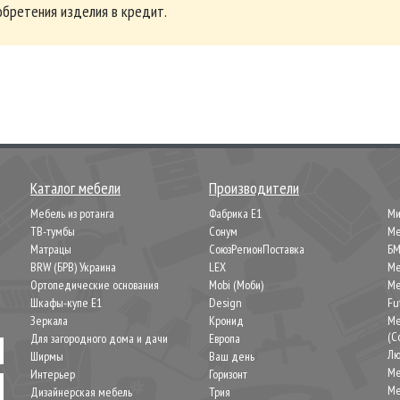
бретения изделия в кредит.
Каталог мебели
Производители
Мебель из ротанга
Фабрика Е1
М
ТВ-тумбы
Сонум
Ме
Матрацы
СоюзРегионПоставка
Б
BRW (БРВ) Украина
LEX
Ме
Ортопедические основания
Mobi (Моби)
Ме
Шкафы-купе Е1
Design
Fu
Зеркала
Кронид
Ме
(C
Для загородного дома и дачи
Европа
Лю
Ширмы
Ваш день
Me
Интерьер
Горизонт
Ме
Дизайнерская мебель
Трия