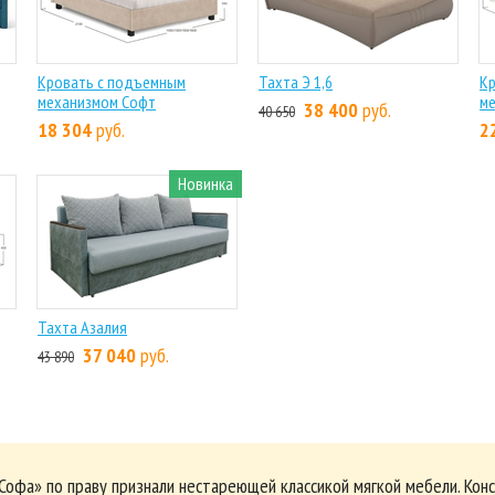
Кровать с подъемным
Тахта Э 1,6
К
механизмом Софт
ме
38 400
руб.
40 650
18 304
руб.
2
Новинка
Тахта Азалия
37 040
руб.
43 890
Софа» по праву признали нестареющей классикой мягкой мебели. Конс