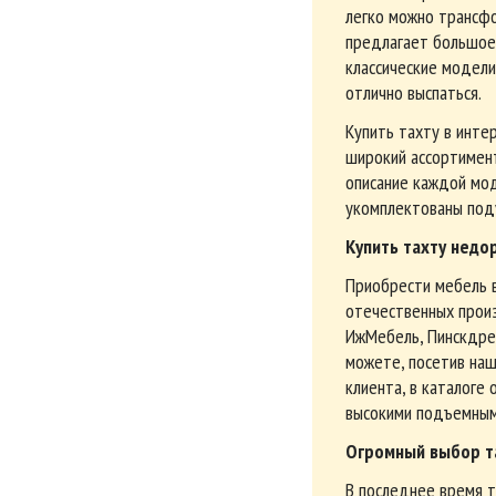
легко можно трансф
предлагает большое
классические модели
отлично выспаться.
Купить тахту в инте
широкий ассортимент
описание каждой мод
укомплектованы поду
Купить тахту недо
Приобрести мебель в
отечественных прои
ИжМебель, Пинскдрев
можете, посетив наш
клиента, в каталоге
высокими подъемным
Огромный выбор та
В последнее время т