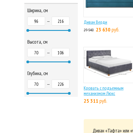
Ширина, см
—
Диван Верди
23 630
руб.
29 540
Высота, см
—
Глубина, см
—
Кровать с подъемным
механизмом Люкс
25 311
руб.
Диван «Тафта» или «