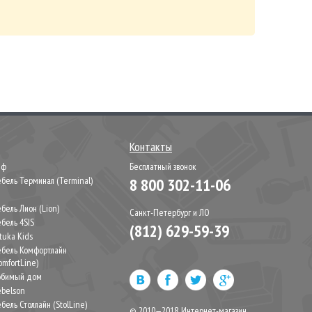
Контакты
иф
Бесплатный звонок
бель Терминал (Terminal)
8 800 302-11-06
М
бель Лион (Lion)
Санкт-Петербург и ЛО
бель 4SIS
(812) 629-59-39
tuka Kids
бель Комфортлайн
omfortLine)
бимый дом
belson
бель Столлайн (StolLine)
© 2010—2018, Интернет-магазин