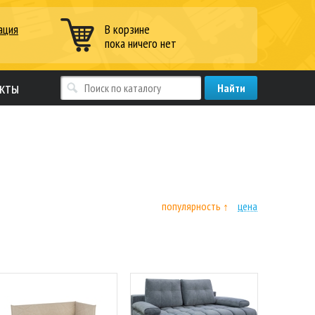
ация
В корзине
пока ничего нет
кты
популярность
цена
↑