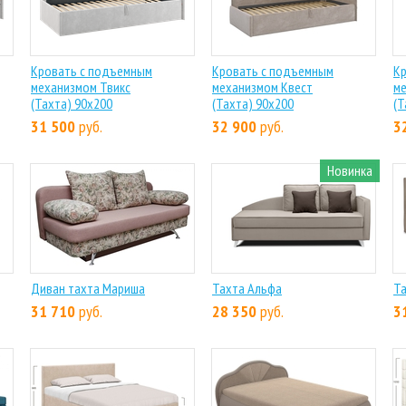
Кровать с подъемным
Кровать с подъемным
К
механизмом Твикс
механизмом Квест
ме
(Тахта) 90х200
(Тахта) 90х200
(Т
31 500
руб.
32 900
руб.
3
Новинка
Диван тахта Мариша
Тахта Альфа
Та
31 710
руб.
28 350
руб.
3