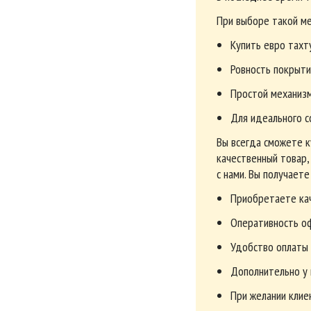
При выборе такой ме
Купить евро тахт
Ровность покрыти
Простой механизм
Для идеального с
Вы всегда сможете к
качественный товар,
с нами. Вы получает
Приобретаете кач
Оперативность оф
Удобство оплаты 
Дополнительно у н
При желании клие