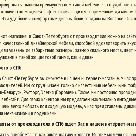
ормировать. Главным преимуществом такой мебели - это удобное сп
 количество моделей тафты, отличающихся современным дизайном. Н
. Эти удобные и комфортные диваны были созданы на Востоке. Они пр
рнет-магазине в Санкт-Петербурге от производителя можно на сайте
 качественной дизайнерской мебели, способной удовлетворить вкус
ели указаны ее габаритные размеры, размер спального места, цвет
шками в такой же цветовой гамме, как и диван.
рого
в СПб
 Санкт-Петербурге вы сможете в нашем интернет-магазине. У нас 
зводителей. Мы сотрудничаем только с известными мебельными фабр
-Беларусь, Русторг, Элегия (Боровичи). Также мы постоянно проводи
 веб-сайт. Для своих клиентов мы предлагаем максимально выгодны
 очень легко выбрать подходящую модель, у нас представлены диван
и механизмами и подушками.
хты от производителя в СПб ждет Вас в нашем интернет-маг
ахты приобретают, как альтернативу кровати. Многие модели оснащ