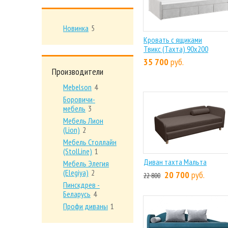
Новинка
5
Кровать с ящиками
Твикс (Тахта) 90х200
35 700
руб.
Производители
Mebelson
4
Боровичи-
мебель
3
Мебель Лион
(Lion)
2
Мебель Столлайн
(StolLine)
1
Диван тахта Мальта
Мебель Элегия
(Elegiya)
2
20 700
руб.
22 800
Пинскдрев -
Беларусь
4
Профи диваны
1