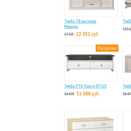
Тумба ТВ высокая
Тумб
Мишель
119 6
22 532
руб.
37 553
Рассрочка
Тумба РТВ Порто RTV2S
Тумб
11 580
руб.
14 470
38 47