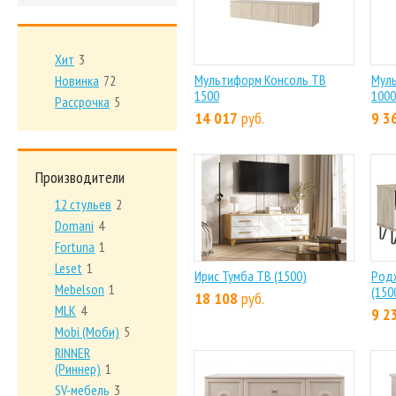
Хит
3
Мультиформ Консоль ТВ
Мул
Новинка
72
1500
1000
Рассрочка
5
14 017
руб.
9 3
Производители
12 стульев
2
Domani
4
Fortuna
1
Leset
1
Ирис Тумба ТВ (1500)
Род
Mebelson
1
(150
18 108
руб.
MLK
4
9 2
Mobi (Моби)
5
RINNER
(Риннер)
1
SV-мебель
3