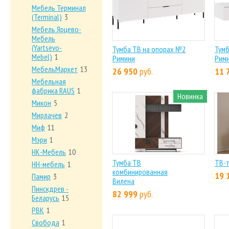
Мебель Терминал
(Terminal)
3
Мебель Ярцево-
Mебель
(Yartsevo-
Тумба ТВ на опорах №2
Тумб
Mebel)
1
Римини
Рим
МебельМаркет
13
26 950
руб.
11 
Мебельная
фабрика RAUS
1
Новинка
Микон
5
Мирлачев
2
Миф
11
Мэри
1
НК-Мебель
10
Тумба ТВ
ТВ-т
НН-мебель
1
комбинированная
19 
Памир
3
Вилена
Пинскдрев -
82 999
руб.
Беларусь
15
РВК
1
Свобода
1