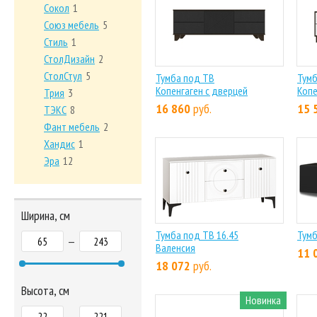
Сокол
1
Союз мебель
5
Стиль
1
СтолДизайн
2
СтолСтул
5
Тумба под ТВ
Тумб
Копенгаген с дверцей
Копе
Трия
3
16 860
руб.
15 
ТЭКС
8
Фант мебель
2
Хандис
1
Эра
12
Ширина, см
Тумба под ТВ 16.45
Тумб
—
Валенсия
11 
18 072
руб.
Высота, см
Новинка
—