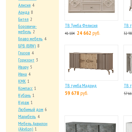
Алисия
4
Арида
8
Бител
2
ТВ Тумба Фелисия
ТВ т
Боровичи-
мебель
2
24 662
руб.
41 104
32 98
Браво мебель
4
БРВ (BRW)
8
Глазов
4
Горизонт
3
Ивару
5
Ивна
4
КМК
1
ТВ тумба Мадрид
ТВ т
Компасс
1
59 678
руб.
57 66
Кубань
1
Кураж
1
Любимый дом
6
Марибель
4
Мебель Аквилон
(Akvilon)
1