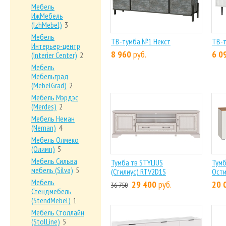
Мебель
ИжМебель
(IzhMebel)
3
Мебель
ТВ-тумба №1 Некст
ТВ-т
Интерьер-центр
8 960
руб.
6 0
(Interier Center)
2
Мебель
Мебельград
(MebelGrad)
2
Мебель Мэрдэс
(Merdes)
2
Мебель Неман
(Neman)
4
Мебель Олмеко
(Олимп)
5
Мебель Сильва
Тумба тв STYLIUS
Тумб
мебель (Silva)
5
(Стилиус) RTV2D1S
Ост
Мебель
29 400
руб.
20 
36 750
Стендмебель
(StendMebel)
1
Мебель Столлайн
(StolLine)
5