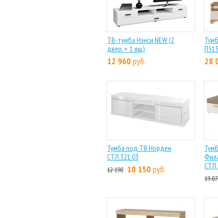
ТВ-тумба Нэнси NEW (2
Тумб
двер. + 1 ящ)
П515
12 960
руб.
28 
Тумба под ТВ Норден
Тумб
СТЛ.321.03
Фил
СТЛ.
10 150
руб.
12 190
19 07