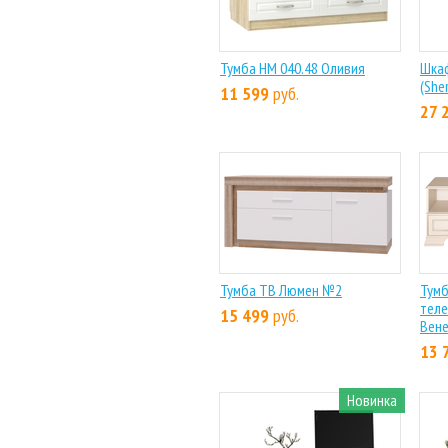
Тумба НМ 040.48 Оливия
Шка
(She
11 599
руб.
27 
Тумба ТВ Люмен №2
Тумб
тел
15 499
руб.
Вен
13 
Новинка