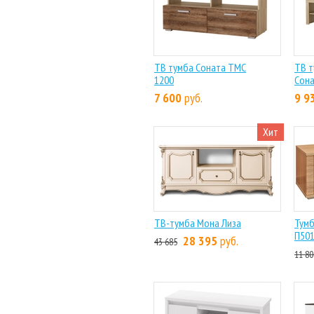
ТВ тумба Соната ТМС
ТВ т
1200
Сона
7 600
руб.
9 9
Хит
ТВ-тумба Мона Лиза
Тумб
П501
28 395
руб.
43 685
11 80