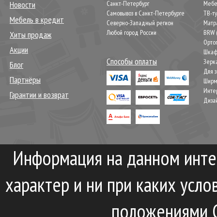
Новости
Санкт-Петербург
Мебел
Самовывоз в Санкт-Петербурге
ТВ-т
Мебель в кредит
Северно-Западный регион
Матр
Любой город России
BRW 
Хиты продаж
Орто
Акции
Шкаф
Способы оплаты
Зерк
Блог
Для 
Партнёры
Шир
Инте
Гарантии и возврат
Диза
Информация на данном инте
характер и ни при каких усл
положениями С