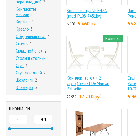
нераскладной
2
Комплекты
Кованый стул VICENZA
Плет
мебели
3
(mod. PL08-7451RV)
Ремо
Корзина
1
5 460
руб.
56 
6 690
Кресло
3
Обеденный стол
1
Новинка
Скамья
1
Складной стол
2
Столы и столики
1
Стул
4
Стул складной
2
Комплект (стол + 2
Стул
Шезлонги
2
стула) Secret De Maison
«Vic
Этажерка
3
Palladio
1070
17 210
руб.
5 4
27 930
Ширина, см
—