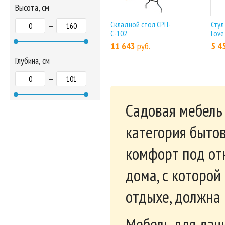
Высота, см
Складной стол СРП-
Стул
—
С-102
Love
11 643
руб.
5 4
Глубина, см
—
Садовая мебель
категория бытов
комфорт под от
дома, с которо
отдыхе, должна
Мебель для дачи