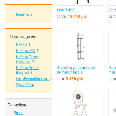
Стул FENRIR
Крес
Новинка
5
15 030
руб.
25 050
29 93
Производители
MEBIUS
1
Мебель 4SIS
4
Мебель Тетчер
(Tetchair)
15
Этажерка угловая Secret
Этаж
Мебель Элегия
De Maison Nicole
Mais
(Elegiya)
2
5 430
руб.
СоюзРегионПоставка
2
7 760
9 380
Уфа мебель
1
Тип мебели
Диван