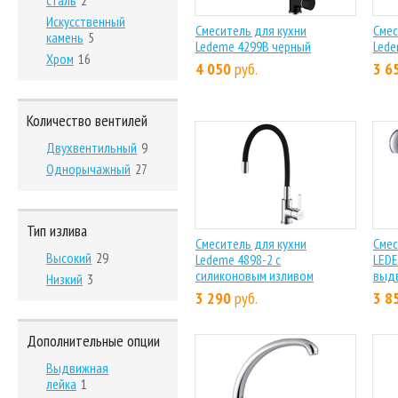
сталь
2
Искусственный
Смеситель для кухни
Смес
камень
5
Ledeme 4299B черный
Lede
Хром
16
4 050
руб.
3 6
Количество вентилей
Двухвентильный
9
Однорычажный
27
Тип излива
Смеситель для кухни
Смес
Высокий
29
Ledeme 4898-2 с
LEDE
силиконовым изливом
выд
Низкий
3
3 290
руб.
3 8
Дополнительные опции
Выдвижная
лейка
1