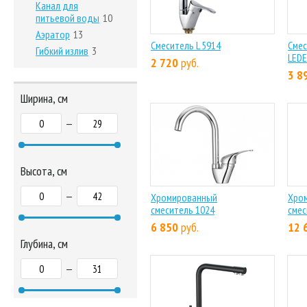
Канал для
питьевой воды
10
Аэратор
13
Смеситель L 5914
Смес
Гибкий излив
3
LEDE
2 720
руб.
3 8
Ширина, см
—
Высота, см
—
Хромированный
Хро
смеситель 1024
смес
6 850
руб.
12 
Глубина, см
—