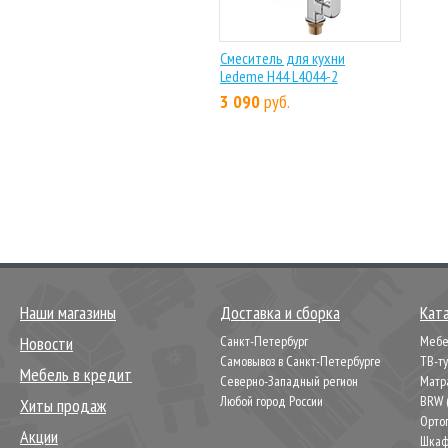
Смеситель для кухни
Ledeme H44 L4044-2
3 090
руб.
Наши магазины
Доставка и сборка
Кат
Новости
Санкт-Петербург
Мебел
Самовывоз в Санкт-Петербурге
ТВ-т
Мебель в кредит
Северно-Западный регион
Матр
Любой город России
BRW 
Хиты продаж
Орто
Акции
Шкаф