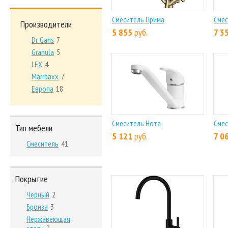
Смеситель Прима
Смес
Производители
5 855
руб.
7 3
Dr. Gans
7
Granula
5
LEX
4
Marrbaxx
7
Европа
18
Смеситель Нота
Смес
Тип мебели
5 121
руб.
7 0
Смеситель
41
Покрытие
Черный
2
Бронза
3
Нержавеющая