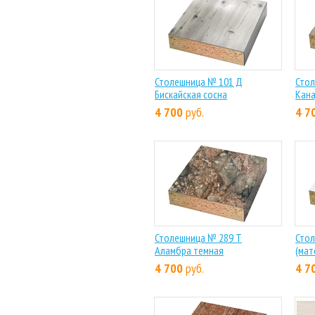
Столешница № 101 Д
Стол
Бискайская сосна
Кана
4 700
руб.
4 7
Столешница № 289 Т
Стол
Аламбра темная
(мат
4 700
руб.
4 7