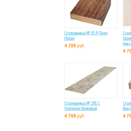
Столешница № 95 Р Орех
Стол
Пекан
Слон
(мат
4 700
руб.
4 7
Столешница № 291 С
Стол
Геперион бежевый
Вин
4 700
руб.
4 7