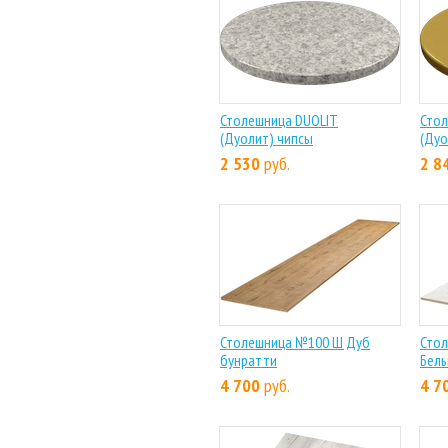
Столешница DUOLIT
Стол
(Дуолит) чипсы
(Дуо
2 530
руб.
2 8
Столешница №100 Ш Дуб
Стол
бунратти
Белы
4 700
руб.
4 7