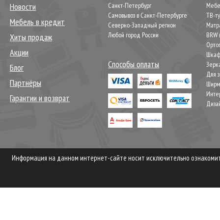
Новости
Санкт-Петербург
Мебел
Самовывоз в Санкт-Петербурге
ТВ-т
Мебель в кредит
Северно-Западный регион
Матр
Любой город России
BRW 
Хиты продаж
Орто
Акции
Шкаф
Способы оплаты
Зерк
Блог
Для 
Партнёры
Шир
Инте
Гарантии и возврат
Диза
Информация на данном интернет-сайте носит исключительно ознакомите