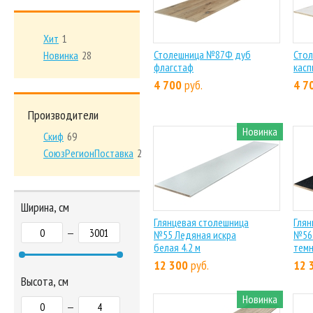
Хит
1
Столешница №87Ф дуб
Сто
Новинка
28
флагстаф
касп
4 700
руб.
4 7
Производители
Новинка
Скиф
69
СоюзРегионПоставка
2
Ширина, см
Глянцевая столешница
Глян
—
№55 Ледяная искра
№56 
белая 4.2 м
темн
12 300
руб.
12 
Высота, см
Новинка
—