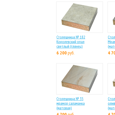
Столешница № 182
Стол
Королевский опал
Мрам
светлый (глянец)
(мат
6 200
руб.
4 7
Столешница № 35
Стол
мрамор саламанка
оли
(матовая)
(мат
4 700
руб.
4 7