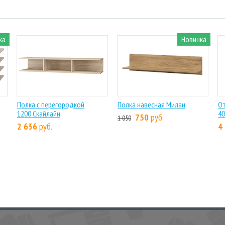
ка
Новинка
Полка с перегородкой
Полка навесная Милан
О
1200 Скайлайн
40
750
руб.
1 050
2 636
руб.
4