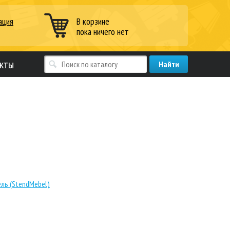
ация
В корзине
пока ничего нет
кты
ль (StendMebel)