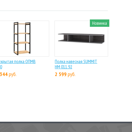
Новинка
ткрытая полка ОПМВ
Полка навесная SUMMIT
0
НМ 011.92
 344
руб.
2 599
руб.