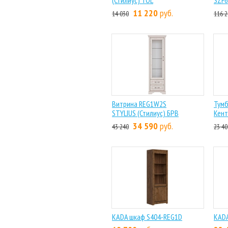
(Стилиус) TOL
SZF
11 220
руб.
14 030
116 2
Витрина REG1W2S
Тумб
STYLIUS (Стилиус) БРВ
Кент
34 590
руб.
43 240
23 40
KADA шкаф S404-REG1D
KADA