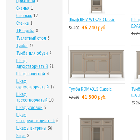
Прихожая
1
Скамья
1
Стеллаж
12
Шкаф REG1W1SZK Classic
Шка
Стенка
1
подс
46 240
руб.
54 400
ТВ-тумба
8
43 24
Туалетный стол
3
Тумба
47
Тумба для обуви
7
Шкаф
двухстворчатый
21
Шкаф навесной
4
Шкаф
одностворчатый
17
Тумба KOM4D1S Classic
Тум
Шкаф
подс
41 500
руб.
48 820
трехстворчатый
10
53 26
Шкаф угловой
5
Шкаф
четырехстворчатый
6
Шкафы витрины
36
Ящик
8