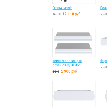
Скамья Jasmin
Полк
12 110
руб.
14 250
5 580
Комплект полок для
Ящик
обуви POLB/50 Mobi
3 570
1 900
руб.
2 240