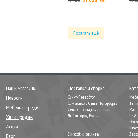
102 020
79 30
Показать ещё
Наши магазины
Доставка и сборка
Кат
Новости
Санкт-Петербург
Мебел
Самовывоз в Санкт-Петербурге
ТВ-т
Мебель в кредит
Северно-Западный регион
Матр
Любой город России
BRW 
Хиты продаж
Орто
Акции
Шкаф
Способы оплаты
Зерк
Блог