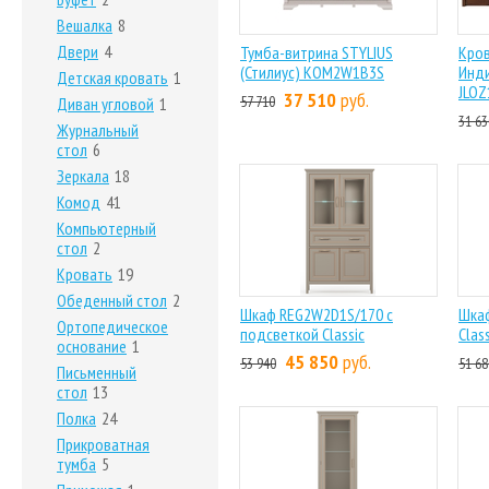
Вешалка
8
Двери
4
Тумба-витрина STYLIUS
Кров
(Стилиус) KOM2W1B3S
Инди
Детская кровать
1
JLOZ
37 510
руб.
57 710
Диван угловой
1
31 63
Журнальный
стол
6
Зеркала
18
Комод
41
Компьютерный
стол
2
Кровать
19
Обеденный стол
2
Шкаф REG2W2D1S/170 с
Шка
Ортопедическое
подсветкой Classic
Class
основание
1
45 850
руб.
53 940
51 68
Письменный
стол
13
Полка
24
Прикроватная
тумба
5