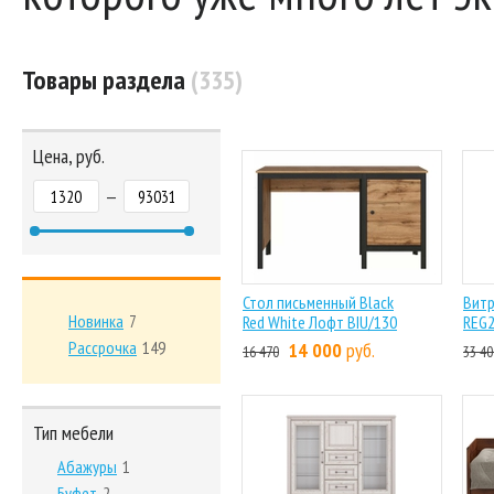
Товары раздела
(335)
Цена, руб.
—
Стол письменный Black
Витр
Новинка
7
Red White Лофт BIU/130
REG
Рассрочка
149
14 000
руб.
16 470
33 40
Тип мебели
Абажуры
1
Буфет
2