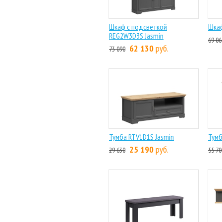
Шкаф с подсветкой
Шкаф
REG2W3D3S Jasmin
69 06
62 130
руб.
73 090
Тумба RTV1D1S Jasmin
Тумб
25 190
руб.
29 630
55 70