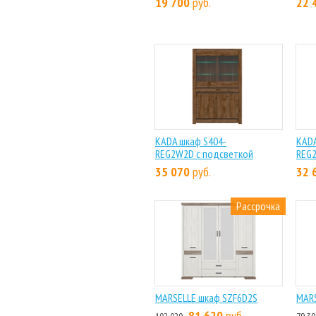
19 700
руб.
22 
KADA шкаф S404-
KADA
REG2W2D с подсветкой
REG
35 070
руб.
32 
Рассрочка
MARSELLE шкаф SZF6D2S
MARS
81 620
руб.