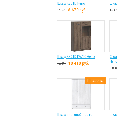
Шкаф REG1D Непо
Шка
8 670
руб.
11 570
16 47
Шкаф REG1D1W/90 Непо
Стол
Неп
10 410
руб.
16 010
9 800
Рассрочка
Шкаф платяной Порто
Шка