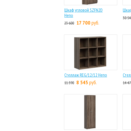
Шкаф угловой SZFN2D
Шкаф
Непо
30 54
17 700
руб.
23 600
Стеллаж REG/12/12 Непо
Стел
8 545
руб.
11 390
14 47