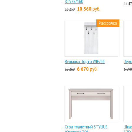
RTV2S/160
14 47
10 560
руб.
16 250
Рассрочка
Вешалка Порто WIE/66
Зерк
6 670
руб.
10 260
6 890
Стол туалетный STYLIUS
Шкаф