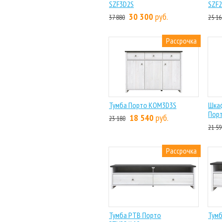
SZF3D2S
SZF
30 300
руб.
37 880
25 16
Рассрочка
Тумба Порто KOM3D3S
Шка
Пор
18 540
руб.
23 180
21 59
Рассрочка
Тумба РТВ Порто
Тумб