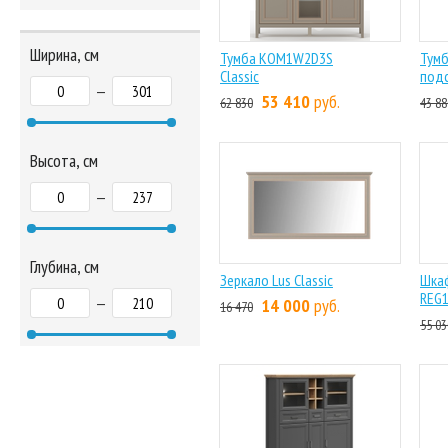
Ширина, см
Тумба KOM1W2D3S
Тум
Classic
подс
—
53 410
руб.
62 830
43 88
Высота, см
—
Глубина, см
Зеркало Lus Classic
Шкаф
REG1
—
14 000
руб.
16 470
55 03