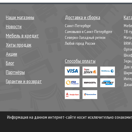
Наши магазины
Доставка и сборка
Кат
Новости
Санкт-Петербург
Мебел
Самовывоз в Санкт-Петербурге
ТВ-т
Мебель в кредит
Северно-Западный регион
Матр
Любой город России
BRW 
Хиты продаж
Орто
Акции
Шкаф
Способы оплаты
Зерк
Блог
Для 
Партнёры
Шир
Инте
Гарантии и возврат
Диза
Информация на данном интернет-сайте носит исключительно ознакомите