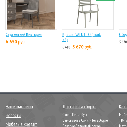
Стул мягкий Виктория
Кресло VALUTTO (mod.
Обед
54)
6 650
руб.
5 670
5 670
руб.
6 410
Наши магазины
Доставка и сборка
Кат
Новости
Санкт-Петербург
Мебел
Самовывоз в Санкт-Петербурге
ТВ-т
Мебель в кредит
Северно-Западный регион
Матр