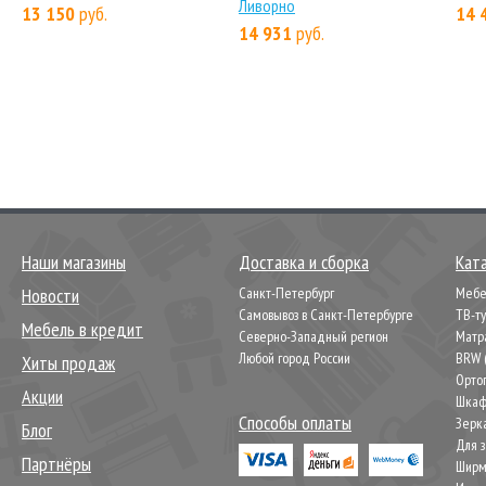
Ливорно
13 150
руб.
14 
14 931
руб.
Наши магазины
Доставка и сборка
Кат
Новости
Санкт-Петербург
Мебел
Самовывоз в Санкт-Петербурге
ТВ-т
Мебель в кредит
Северно-Западный регион
Матр
Любой город России
BRW 
Хиты продаж
Орто
Акции
Шкаф
Способы оплаты
Зерк
Блог
Для 
Партнёры
Шир