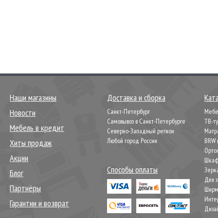
Наши магазины
Доставка и сборка
Кат
Новости
Санкт-Петербург
Мебел
Самовывоз в Санкт-Петербурге
ТВ-т
Мебель в кредит
Северно-Западный регион
Матр
Любой город России
BRW 
Хиты продаж
Орто
Акции
Шкаф
Способы оплаты
Зерк
Блог
Для 
Партнёры
Шир
Инте
Гарантии и возврат
Диза