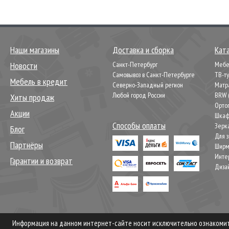
Наши магазины
Доставка и сборка
Кат
Новости
Санкт-Петербург
Мебел
Самовывоз в Санкт-Петербурге
ТВ-т
Мебель в кредит
Северно-Западный регион
Матр
Любой город России
BRW 
Хиты продаж
Орто
Акции
Шкаф
Способы оплаты
Зерк
Блог
Для 
Партнёры
Шир
Инте
Гарантии и возврат
Диза
Информация на данном интернет-сайте носит исключительно ознакомите