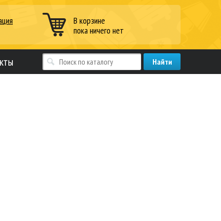
ация
В корзине
пока ничего нет
кты