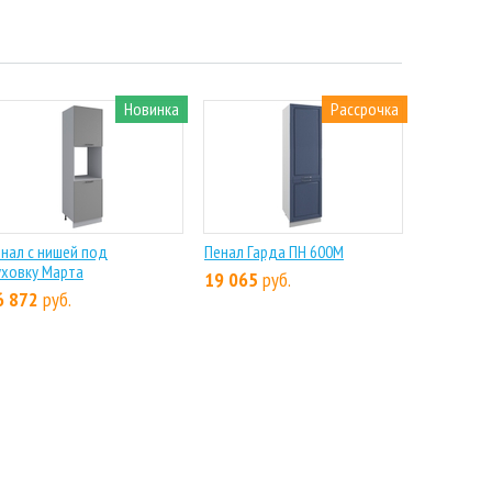
Новинка
Рассрочка
нал с нишей под
Пенал Гарда ПН 600М
ховку Марта
19 065
руб.
6 872
руб.