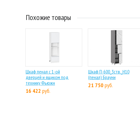
Похожие товары
Шкаф пенал с 1-ой
Шкаф П-600_3ств._H10
дверцей и ящиком под
(пенал) Брауни
технику Фьюжн
21 750
руб.
16 422
руб.