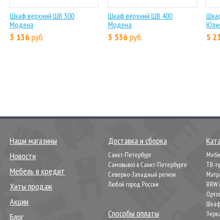
Шкаф верхний ШВ 300
Шкаф верхний ШВ 400
Шкаф
Модена
Модена
Юли
3 136
руб.
3 536
руб.
5 2
Наши магазины
Доставка и сборка
Кат
Новости
Санкт-Петербург
Мебел
Самовывоз в Санкт-Петербурге
ТВ-т
Мебель в кредит
Северно-Западный регион
Матр
Любой город России
BRW 
Хиты продаж
Орто
Акции
Шкаф
Способы оплаты
Зерк
Блог