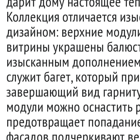
дарит дому настоящее теп
Коллекция отличается из
дизайном: верхние модул
витрины украшены балюс
изысканным дополнение
служит багет, который пр
завершающий вид гарниту
модули можно оснастить 
предотвращает попадание 
фасадов подчеркивают ве