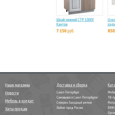
Шкаф нижний СТР 1000У
Цоко
Кантри
ради
7 150
руб.
850
Наши магазины
Доставка и сборка
Кат
Новости
Санкт-Петербург
Мебел
Самовывоз в Санкт-Петербурге
ТВ-т
Мебель в кредит
Северно-Западный регион
Матр
Любой город России
BRW 
Хиты продаж
Орто