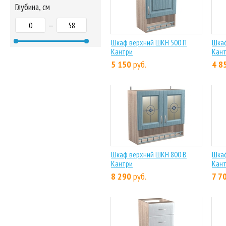
Глубина, см
—
Шкаф верхний ШКН 500 П
Шкаф
Кантри
Кан
5 150
руб.
4 8
Шкаф верхний ШКН 800 В
Шкаф
Кантри
Кан
8 290
руб.
7 7