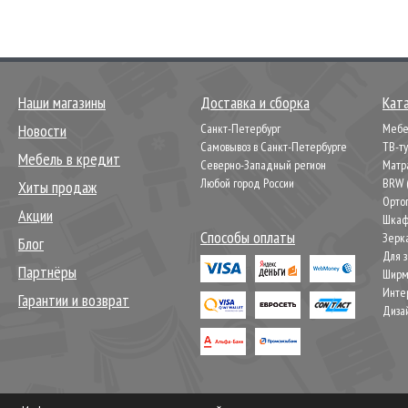
Наши магазины
Доставка и сборка
Кат
Новости
Санкт-Петербург
Мебел
Самовывоз в Санкт-Петербурге
ТВ-т
Мебель в кредит
Северно-Западный регион
Матр
Любой город России
BRW 
Хиты продаж
Орто
Акции
Шкаф
Способы оплаты
Зерк
Блог
Для 
Партнёры
Шир
Инте
Гарантии и возврат
Диза