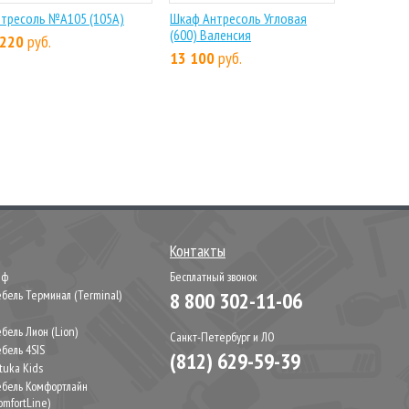
тресоль №А105 (105А)
Шкаф Антресоль Угловая
(600) Валенсия
 220
руб.
13 100
руб.
Контакты
иф
Бесплатный звонок
бель Терминал (Terminal)
8 800 302-11-06
М
бель Лион (Lion)
Санкт-Петербург и ЛО
бель 4SIS
(812) 629-59-39
tuka Kids
бель Комфортлайн
omfortLine)