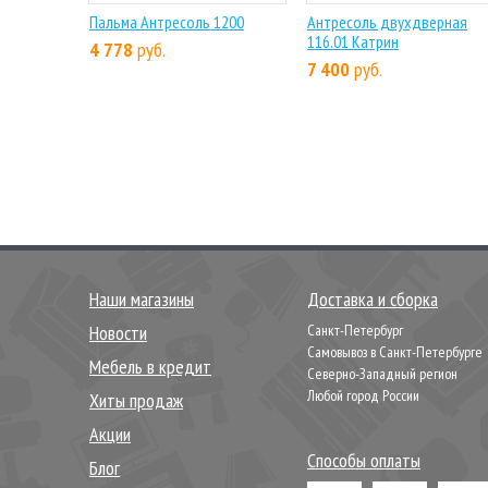
Пальма Антресоль 1200
Антресоль двухдверная
116.01 Катрин
4 778
руб.
7 400
руб.
Наши магазины
Доставка и сборка
Новости
Санкт-Петербург
Самовывоз в Санкт-Петербурге
Мебель в кредит
Северно-Западный регион
Любой город России
Хиты продаж
Акции
Способы оплаты
Блог