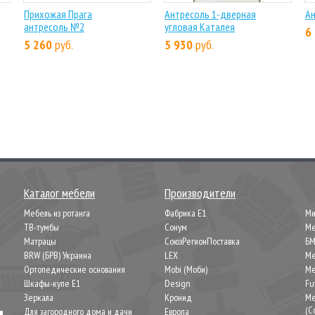
Прихожая Прага
Антресоль 1-дверная
Ан
антресоль №2
угловая Каталея
6
5 260
руб.
5 930
руб.
Каталог мебели
Производители
Мебель из ротанга
Фабрика Е1
М
ТВ-тумбы
Сонум
Ме
Матрацы
СоюзРегионПоставка
Б
BRW (БРВ) Украина
LEX
Ме
Ортопедические основания
Mobi (Моби)
Ме
Шкафы-купе Е1
Design
Fu
Зеркала
Кронид
Ме
(C
Для загородного дома и дачи
Европа