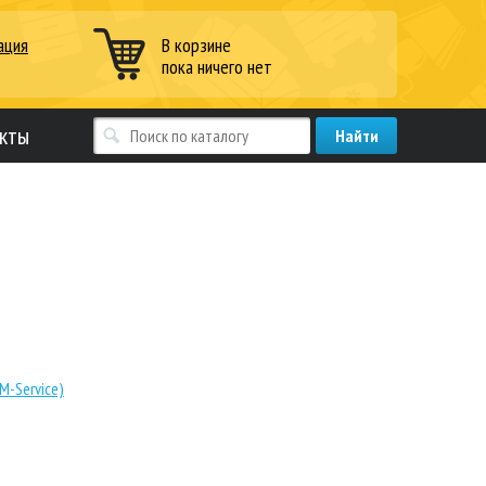
ация
В корзине
пока ничего нет
кты
M-Service)