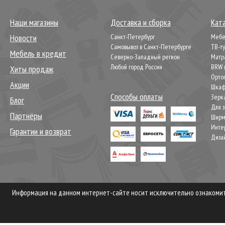
Наши магазины
Доставка и сборка
Кат
Новости
Санкт-Петербург
Мебел
Самовывоз в Санкт-Петербурге
ТВ-т
Мебель в кредит
Северно-Западный регион
Матр
Любой город России
BRW 
Хиты продаж
Орто
Акции
Шкаф
Способы оплаты
Зерк
Блог
Для 
Партнёры
Шир
Инте
Гарантии и возврат
Диза
Информация на данном интернет-сайте носит исключительно ознакомите