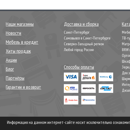
Наши магазины
Доставка и сборка
Кат
Новости
Санкт-Петербург
Мебел
Самовывоз в Санкт-Петербурге
ТВ-т
Мебель в кредит
Северно-Западный регион
Матр
Любой город России
BRW 
Хиты продаж
Орто
Акции
Шкаф
Способы оплаты
Зерк
Блог
Для 
Партнёры
Шир
Инте
Гарантии и возврат
Диза
Информация на данном интернет-сайте носит исключительно ознакомите