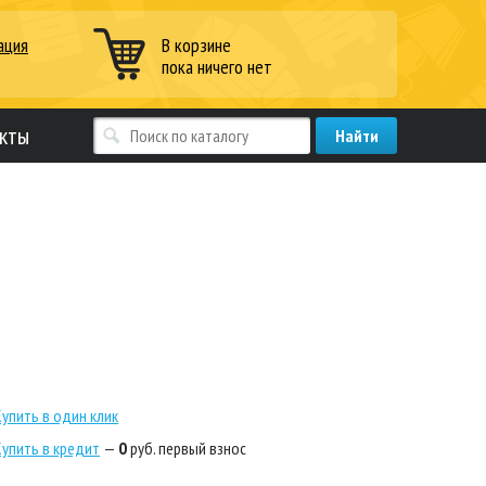
ация
В корзине
пока ничего нет
кты
Купить в один клик
Купить в кредит
—
0
руб. первый взнос