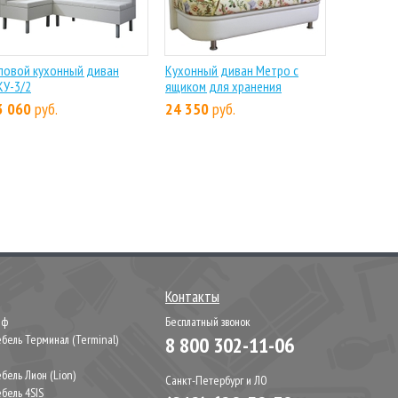
ловой кухонный диван
Кухонный диван Метро с
У-3/2
ящиком для хранения
3 060
руб.
24 350
руб.
Контакты
иф
Бесплатный звонок
бель Терминал (Terminal)
8 800 302-11-06
М
бель Лион (Lion)
Санкт-Петербург и ЛО
бель 4SIS