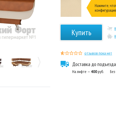
Нажмите, что
конфигураци
Купить
отзывов пока нет
Доставка до подъезда
На лифте —
400
руб.
Без