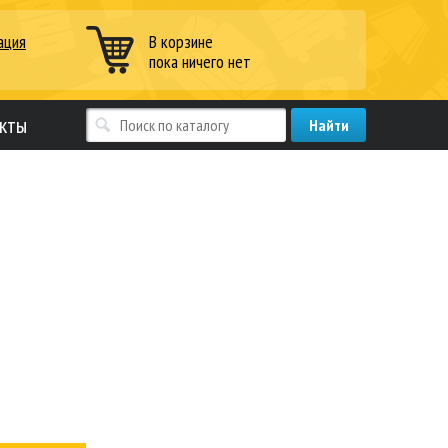
ация
В корзине
пока ничего нет
кты