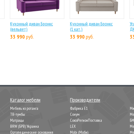
Кухонный диван Бронкс
Кухонный диван Бронкс
Уг
(вельвет)
(1 кат.)
ДК
33 990
руб.
33 990
руб.
3
Каталог мебели
Производители
Мебель из ротанга
Фабрика Е1
М
ТВ-тумбы
Сонум
Ме
Матрацы
СоюзРегионПоставка
Б
BRW (БРВ) Украина
LEX
Ме
Ортопедические основания
Mobi (Моби)
Ме