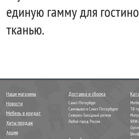
единую гамму для гостино
тканью.
Наши магазины
Доставка и сборка
Кат
Новости
Санкт-Петербург
Мебел
Самовывоз в Санкт-Петербурге
ТВ-т
Мебель в кредит
Северно-Западный регион
Матр
Любой город России
BRW 
Хиты продаж
Орто
Акции
Шкаф