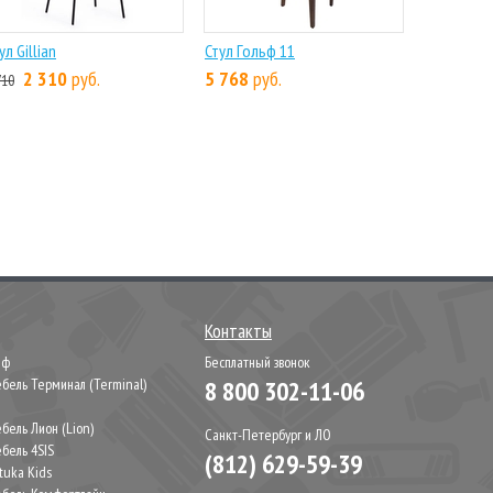
ул Gillian
Стул Гольф 11
2 310
руб.
5 768
руб.
710
Контакты
иф
Бесплатный звонок
бель Терминал (Terminal)
8 800 302-11-06
М
бель Лион (Lion)
Санкт-Петербург и ЛО
бель 4SIS
(812) 629-59-39
tuka Kids