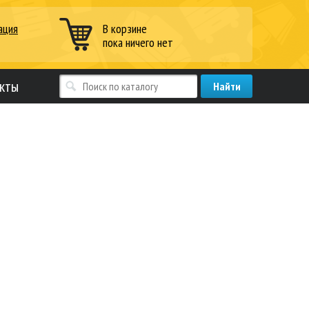
ация
В корзине
пока ничего нет
кты