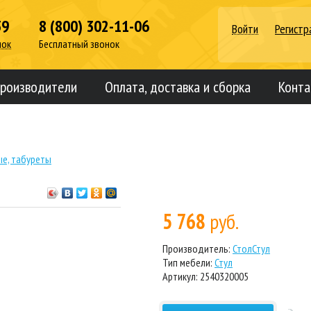
39
8 (800) 302-11-06
Войти
Регистр
нок
Бесплатный звонок
роизводители
Оплата, доставка и сборка
Конта
е, табуреты
5 768
руб.
Производитель:
СтолСтул
Тип мебели:
Стул
Артикул: 2540320005