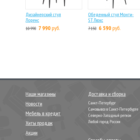
Дизайнерский стул
Обеденный стул Монти-
Лоренс
ST Люкс
7 990
руб.
6 590
руб.
10 990
7 150
Наши магазины
Доставка и сборка
Новости
Санкт-Петербург
Самовывоз в Санкт-Петербурге
Мебель в кредит
Северно-Западный регион
Любой город России
Хиты продаж
Акции