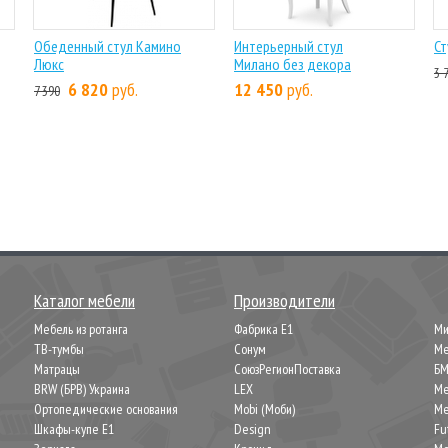
Обеденный стул Камино
Интерьерный стул
Ст
Люкс
Милано без декора
3 
6 820
руб.
12 450
руб.
7 390
Каталог мебели
Производители
Мебель из ротанга
Фабрика Е1
М
ТВ-тумбы
Сонум
Ме
Матрацы
СоюзРегионПоставка
Б
BRW (БРВ) Украина
LEX
Ме
Ортопедические основания
Mobi (Моби)
Ме
Шкафы-купе Е1
Design
Fu