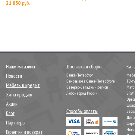
21 050
руб.
Наши магазины
Доставка и сборка
Кат
Новости
Санкт-Петербург
Мебел
Самовывоз в Санкт-Петербурге
ТВ-т
Мебель в кредит
Северно-Западный регион
Матр
Любой город России
BRW 
Хиты продаж
Орто
Акции
Шкаф
Способы оплаты
Зерк
Блог
Для 
Партнёры
Шир
Инте
Гарантии и возврат