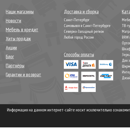
Наши магазины
Доставка и сборка
Кат
Новости
Санкт-Петербург
Мебел
Самовывоз в Санкт-Петербурге
ТВ-т
Мебель в кредит
Северно-Западный регион
Матр
Любой город России
BRW 
Хиты продаж
Орто
Акции
Шкаф
Способы оплаты
Зерк
Блог
Для 
Партнёры
Шир
Инте
Гарантии и возврат
Диза
Информация на данном интернет-сайте носит исключительно ознакомите