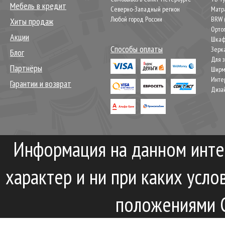
Мебель в кредит
Северно-Западный регион
Матр
Любой город России
BRW 
Хиты продаж
Орто
Акции
Шкаф
Способы оплаты
Зерк
Блог
Для 
Партнёры
Шир
Инте
Гарантии и возврат
Диза
Информация на данном инте
характер и ни при каких усл
положениями С