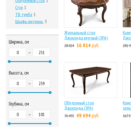
Обеденный стол
1
Стул
1
ТВ-тумба
1
Шкафы витрины
3
Журнальный стол
Комп
Джоконда круглый (ЭРА)
Джо
Ширина, см
16 814
руб.
28 024
281 9
—
Высота, см
—
Обеденный стол
Ком
Глубина, см
Джоконда (ЭРА)
зерк
—
49 694
руб.
76 453
167 3