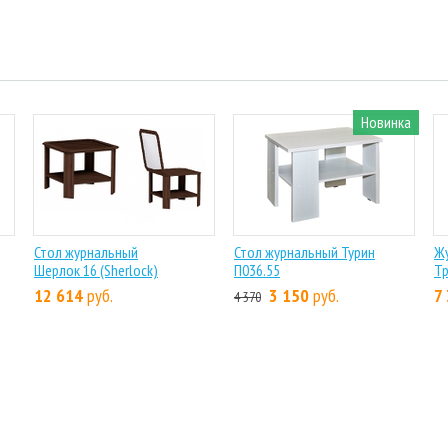
Новинка
Стол журнальный
Стол журнальный Турин
Ж
Шерлок 16 (Sherlock)
П036.55
Тр
12 614
руб.
3 150
руб.
7
4 370