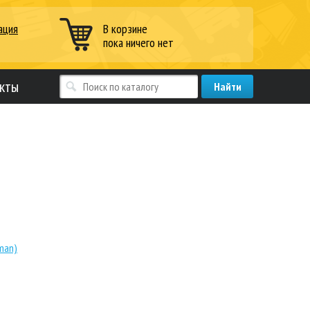
ация
В корзине
пока ничего нет
кты
man)