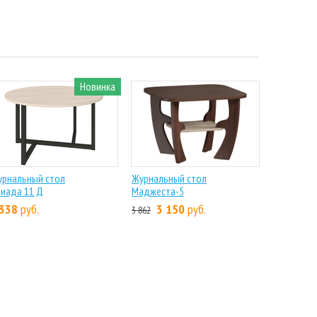
Новинка
урнальный стол
Журнальный стол
иада 11 Д
Маджеста-5
 338
руб.
3 150
руб.
3 862