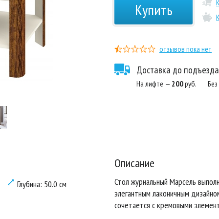
Купить
отзывов пока нет
Доставка до подъезда
На лифте —
200
руб.
Без
Описание
Стол журнальный Марсель выполн
Глубина: 50.0 см
элегантным лаконичным дизайно
сочетается с кремовыми элемен