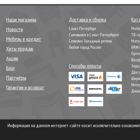
Наши магазины
Доставка и сборка
Кат
Новости
Санкт-Петербург
Мебел
Самовывоз в Санкт-Петербурге
ТВ-т
Мебель в кредит
Северно-Западный регион
Матр
Любой город России
BRW 
Хиты продаж
Орто
Акции
Шкаф
Способы оплаты
Зерк
Блог
Для 
Партнёры
Шир
Инте
Гарантии и возврат
Диза
Информация на данном интернет-сайте носит исключительно ознакомите