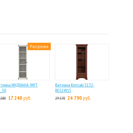
Рассрочка
итрина ИНДИАНА JWIT
Витрина Kentaki S132-
_50
REG1W1S
17 240
руб.
24 790
руб.
 280
29 170