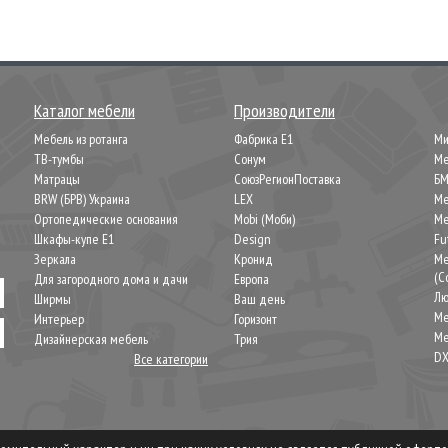
Каталог мебели
Производители
Мебель из ротанга
Фабрика Е1
М
ТВ-тумбы
Сонум
Ме
Матрацы
СоюзРегионПоставка
Б
BRW (БРВ) Украина
LEX
Ме
Ортопедические основания
Mobi (Моби)
Ме
Шкафы-купе Е1
Design
Fu
Зеркала
Кронид
Ме
(C
Для загородного дома и дачи
Европа
Лю
Ширмы
Ваш день
Me
Интерьер
Горизонт
Ме
Дизайнерская мебель
Трия
DX
Все категории