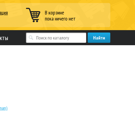
ация
В корзине
пока ничего нет
кты
man)