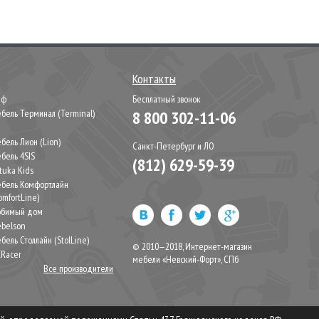
Контакты
иф
Бесплатный звонок
бель Терминал (Terminal)
8 800 302-11-06
М
бель Лион (Lion)
Санкт-Петербург и ЛО
бель 4SIS
(812) 629-59-39
tuka Kids
бель Комфортлайн
omfortLine)
бимый дом
belson
бель Столлайн (StolLine)
© 2010—2018, Интернет-магазин
Racer
мебели «Невский-Форт», СПб
Все производители