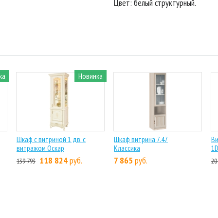
Цвет: белый структурный.
ка
Новинка
Шкаф с витриной 1 дв. с
Шкаф витрина 7.47
В
витражом Оскар
Классика
1D
118 824
руб.
7 865
руб.
139 793
20