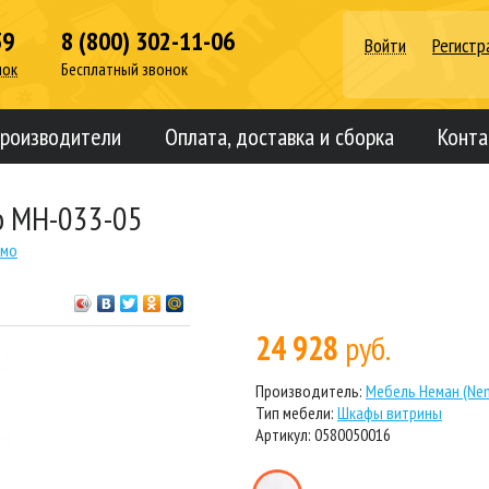
39
8 (800) 302-11-06
Войти
Регистр
нок
Бесплатный звонок
роизводители
Оплата, доставка и сборка
Конта
о МН-033-05
рмо
24 928
руб.
Производитель:
Мебель Неман (Ne
Тип мебели:
Шкафы витрины
Артикул: 0580050016