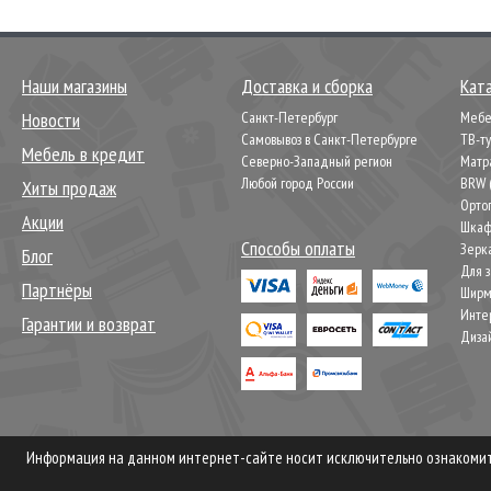
Наши магазины
Доставка и сборка
Кат
Новости
Санкт-Петербург
Мебел
Самовывоз в Санкт-Петербурге
ТВ-т
Мебель в кредит
Северно-Западный регион
Матр
Любой город России
BRW 
Хиты продаж
Орто
Акции
Шкаф
Способы оплаты
Зерк
Блог
Для 
Партнёры
Шир
Инте
Гарантии и возврат
Диза
Информация на данном интернет-сайте носит исключительно ознакомите