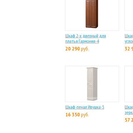
Шкаф 2-х дверный для
Шка
платья Гармония-4
угло
20 290
руб.
32 
Шкаф-пенал Ивушка-5
Шкаф
зерк
16 350
руб.
57 