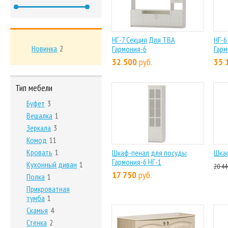
НГ-7 Секция Для ТВА
НГ-6
Новинка
2
Гармония-6
Гарм
32 500
руб.
35 
Тип мебели
Буфет
3
Вешалка
1
Зеркала
3
Комод
11
Кровать
1
Шкаф-пенал для посуды
Шкаф
Гармония-6 НГ-1
Кухонный диван
1
20 44
17 750
руб.
Полка
1
Прикроватная
тумба
1
Скамья
4
Стенка
2