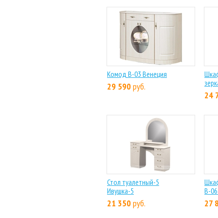
Комод В-03 Венеция
Шкаф
зерк
29 590
руб.
24 
Стол туалетный-5
Шкаф
Ивушка-5
В-06
21 350
руб.
27 