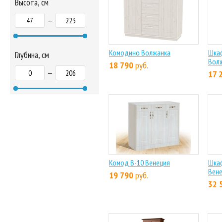
Высота, см
—
Комодино Волжанка
Шка
Глубина, см
Вол
18 790
руб.
—
17 
Комод В-10 Венеция
Шкаф
Вен
19 790
руб.
32 