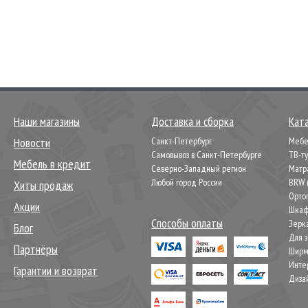
Наши магазины
Доставка и сборка
Кат
Новости
Санкт-Петербург
Мебел
Самовывоз в Санкт-Петербурге
ТВ-т
Мебель в кредит
Северно-Западный регион
Матр
Любой город России
BRW 
Хиты продаж
Орто
Акции
Шкаф
Способы оплаты
Зерк
Блог
Для 
Партнёры
Шир
Инте
Гарантии и возврат
Диза