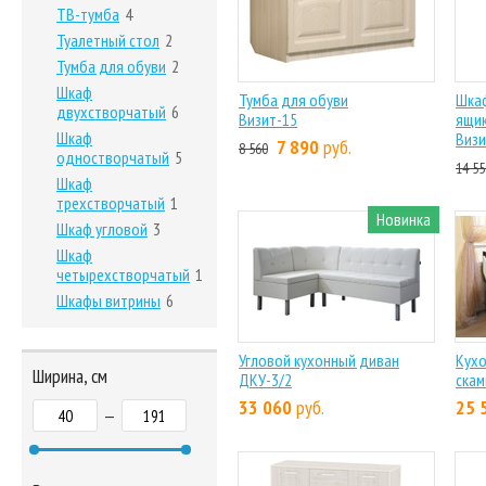
ТВ-тумба
4
Туалетный стол
2
Тумба для обуви
2
Шкаф
Тумба для обуви
Шкаф
двухстворчатый
6
Визит-15
ящик
Шкаф
Визи
7 890
руб.
8 560
одностворчатый
5
14 55
Шкаф
трехстворчатый
1
Новинка
Шкаф угловой
3
Шкаф
четырехстворчатый
1
Шкафы витрины
6
Угловой кухонный диван
Кухо
Ширина, см
ДКУ-3/2
скам
33 060
руб.
25 
—