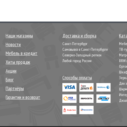
Наши магазины
Доставка и сборка
Кат
Новости
Санкт-Петербург
Мебел
Самовывоз в Санкт-Петербурге
ТВ-т
Мебель в кредит
Северно-Западный регион
Матр
Любой город России
BRW 
Хиты продаж
Орто
Акции
Шкаф
Способы оплаты
Зерк
Блог
Для 
Партнёры
Шир
Инте
Гарантии и возврат
Диза